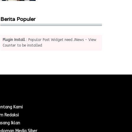
Berita Populer
Plugin Install
: Popular Post Widget need JNews - View
Counter to be installed
enu Navigasi
entang Kami
im Redaksi
sang Iklan
edoman Media Siber