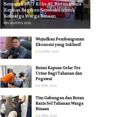
Semarak HUT RI ke-81, Rutan Kuala
Kapuas Bagikan Sembako untuk
Keluarga Warga Binaan ‎
6 AGUSTUS 2026
Wujudkan Pembangunan
Ekonomi yang Inklusif
16 APRIL 2026
Rutan Kapuas Gelar Tes
Urine Bagi Tahanan dan
Pegawai
6 APRIL 2026
Tim Gabungan dan Rutan
Razia Sel Tahanan Warga
Binaan
6 APRIL 2026