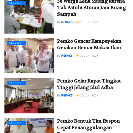
38 Warga Kena Sidang karena
EKSEKUTIF
Tak Patuhi Aturan Jam Buang
Sampah
BY
REDAKSI
13 JUNI 2024
Pemko Gencar Kampayekan
EKSEKUTIF
Gerakan Gemar Makan Ikan
BY
REDAKSI
12 JUNI 2024
Pemko Gelar Rapat Tingkat
EKSEKUTIF
Tinggi Jelang Idul Adha
BY
REDAKSI
10 JUNI 2024
Pemko Bentuk Tim Respon
EKSEKUTIF
Cepat Penanggulangan