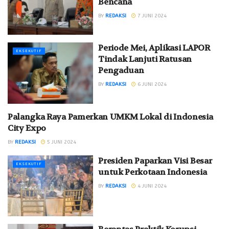
Bencana
BY
REDAKSI
7 JUNI 2024
Periode Mei, Aplikasi LAPOR
EKSEKUTIF
Tindak Lanjuti Ratusan
Pengaduan
BY
REDAKSI
6 JUNI 2024
Palangka Raya Pamerkan UMKM Lokal di Indonesia
EKSEKUTIF
City Expo
BY
REDAKSI
5 JUNI 2024
Presiden Paparkan Visi Besar
EKSEKUTIF
untuk Perkotaan Indonesia
BY
REDAKSI
4 JUNI 2024