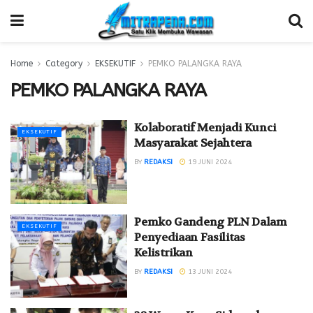
Home
Category
EKSEKUTIF
PEMKO PALANGKA RAYA
PEMKO PALANGKA RAYA
Kolaboratif Menjadi Kunci
EKSEKUTIF
Masyarakat Sejahtera
BY
REDAKSI
19 JUNI 2024
Pemko Gandeng PLN Dalam
EKSEKUTIF
Penyediaan Fasilitas
Kelistrikan
BY
REDAKSI
13 JUNI 2024