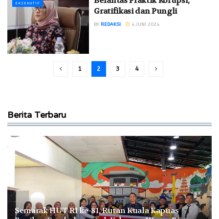
Berantas Praktik Korupsi,
EKSEKUTIF
Gratifikasi dan Pungli
BY
REDAKSI
4 JUNI 2024
1
2
3
4
Berita Terbaru
Semarak HUT RI ke-81, Rutan Kuala Kapuas