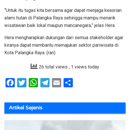
“Untuk itu tugas kita bersama agar dapat menjaga keasrian
alami hutan di Palangka Raya sehingga mampu menarik
wisatawan baik lokal maupun mancanegara,” jelas Hera.
Hera mengharapkan dukungan dari semua stakeholder agar
kiranya dapat membantu memajukan sektor pariwisata di
Kota Palangka Raya. (ran)
26 total views
, 1 views today
F
T
W
T
E
S
a
w
h
el
m
h
ce
it
at
e
ai
ar
Artikel Sejenis
b
te
s
gr
l
e
o
r
A
a
o
p
m