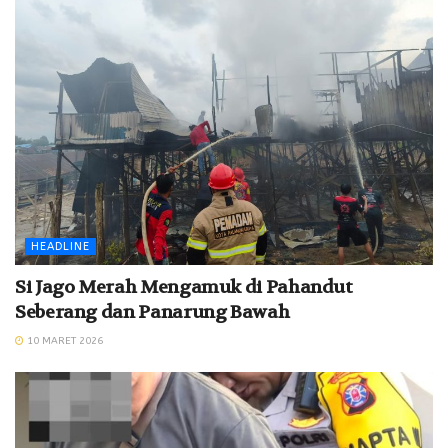
k
p
HEADLINE
Si Jago Merah Mengamuk di Pahandut
Seberang dan Panarung Bawah
10 MARET 2026