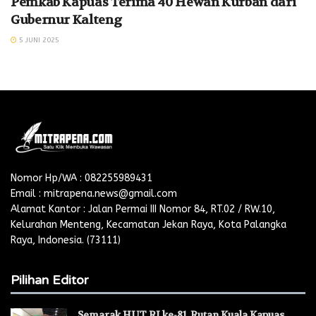
Pemkab Kapuas Terima 40 Hewan Kurban dari
Gubernur Kalteng
5 JUNI 2025
Nomor Hp/WA : 082255989431
Email : mitrapena.news@gmail.com
Alamat Kantor : Jalan Permai III Nomor 84, RT.02 / RW.10,
Kelurahan Menteng, Kecamatan Jekan Raya, Kota Palangka
Raya, Indonesia. (73111)
Pilihan Editor
Semarak HUT RI ke-81, Rutan Kuala Kapuas