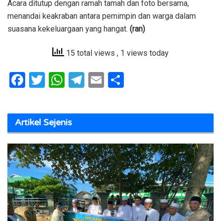
Acara ditutup dengan ramah tamah dan foto bersama,
menandai keakraban antara pemimpin dan warga dalam
suasana kekeluargaan yang hangat.
(ran)
15 total views
, 1 views today
F
T
W
T
E
S
a
w
h
el
m
h
ce
it
at
e
ai
ar
Artikel Sejenis
b
te
s
gr
l
e
o
r
A
a
o
p
m
k
p